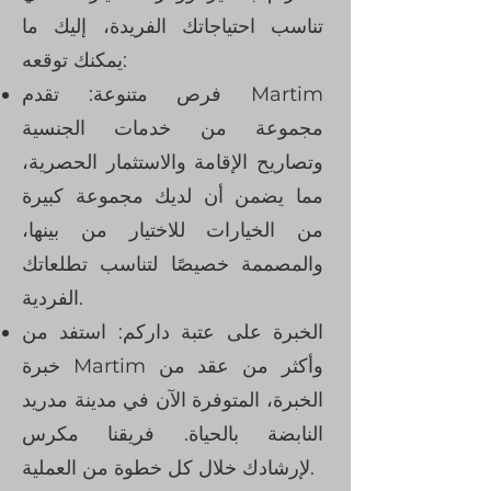
تناسب احتياجاتك الفريدة، إليك ما
يمكنك توقعه:
فرص متنوعة: تقدم Martim
مجموعة من خدمات الجنسية
وتصاريح الإقامة والاستثمار الحصرية،
مما يضمن أن لديك مجموعة كبيرة
من الخيارات للاختيار من بينها،
والمصممة خصيصًا لتناسب تطلعاتك
الفردية.
الخبرة على عتبة داركم: استفد من
خبرة Martim وأكثر من عقد من
الخبرة، المتوفرة الآن في مدينة مدريد
النابضة بالحياة. فريقنا مكرس
لإرشادك خلال كل خطوة من العملية.