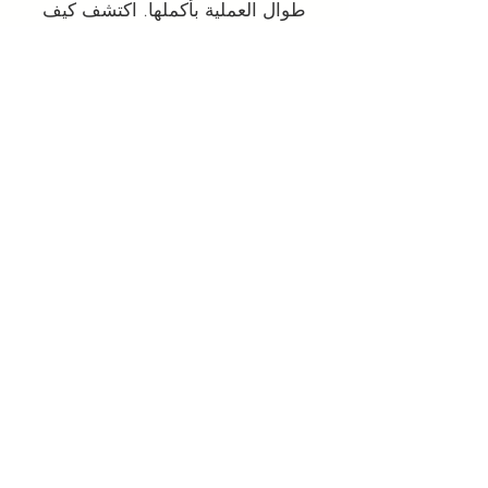
طوال العملية بأكملها. اكتشف كيف
يمكننا مساعدتك اليوم.
يتعلم أكثر